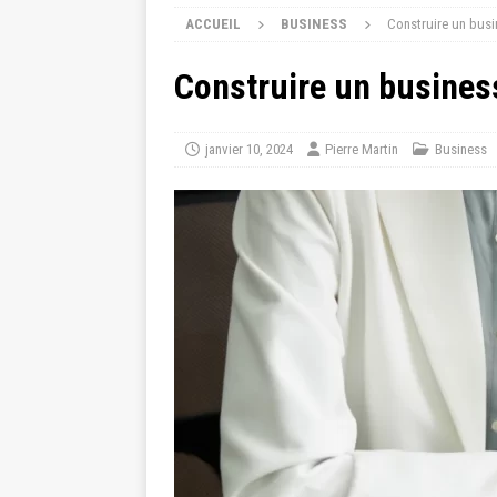
ACCUEIL
BUSINESS
Construire un busin
Construire un business
janvier 10, 2024
Pierre Martin
Business