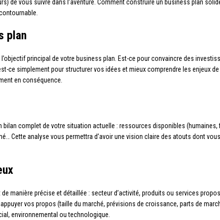
rs) de vous suivre dans l’aventure. Comment construire un business plan solide e
ncontournable.
s plan
t l’objectif principal de votre business plan. Est-ce pour convaincre des investi
u est-ce simplement pour structurer vos idées et mieux comprendre les enjeux de 
cument en conséquence.
re un bilan complet de votre situation actuelle : ressources disponibles (humaines
hé… Cette analyse vous permettra d’avoir une vision claire des atouts dont vous
eux
 de manière précise et détaillée : secteur d’activité, produits ou services prop
 appuyer vos propos (taille du marché, prévisions de croissance, parts de marc
cial, environnemental ou technologique.