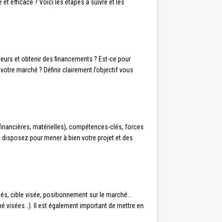
t efficace ? Voici les étapes à suivre et les
sseurs et obtenir des financements ? Est-ce pour
votre marché ? Définir clairement l’objectif vous
, financières, matérielles), compétences-clés, forces
 disposez pour mener à bien votre projet et des
osés, cible visée, positionnement sur le marché…
hé visées…). Il est également important de mettre en