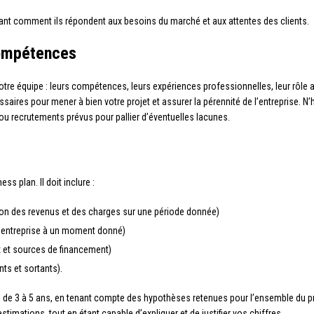
quant comment ils répondent aux besoins du marché et aux attentes des clients.
compétences
tre équipe : leurs compétences, leurs expériences professionnelles, leur rôle au
res pour mener à bien votre projet et assurer la pérennité de l’entreprise. N’h
ou recrutements prévus pour pallier d’éventuelles lacunes.
ss plan. Il doit inclure :
ion des revenus et des charges sur une période donnée)
 l’entreprise à un moment donné)
x et sources de financement)
nts et sortants).
e de 3 à 5 ans, en tenant compte des hypothèses retenues pour l’ensemble du p
stimations, tout en étant capable d’expliquer et de justifier vos chiffres.