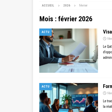
ACCUEIL
2026
février
Mois :
février 2026
Visa
ACTU
fév
Le Qat
d’oppo
admini
Form
ACTU
fév
Le tra
la réa