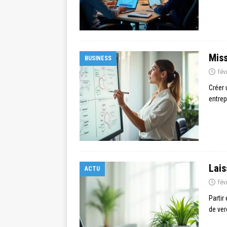
Miss
BUSINESS
fév
Créer 
entrep
Lais
ACTU
fév
Partir
de ver