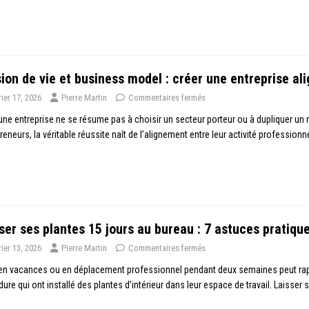
ion de vie et business model : créer une entreprise al
rier 17, 2026
Pierre Martin
Commentaires fermés
une entreprise ne se résume pas à choisir un secteur porteur ou à dupliquer
reneurs, la véritable réussite naît de l’alignement entre leur activité professionne
ser ses plantes 15 jours au bureau : 7 astuces pratiqu
rier 13, 2026
Pierre Martin
Commentaires fermés
 en vacances ou en déplacement professionnel pendant deux semaines peut rap
dure qui ont installé des plantes d’intérieur dans leur espace de travail. Laisser