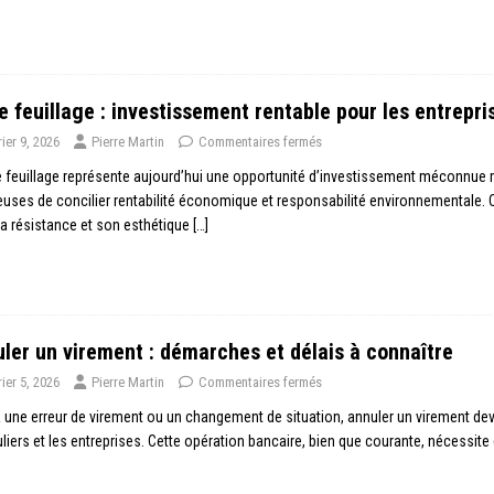
 feuillage : investissement rentable pour les entrepri
rier 9, 2026
Pierre Martin
Commentaires fermés
 feuillage représente aujourd’hui une opportunité d’investissement méconnue ma
uses de concilier rentabilité économique et responsabilité environnementale. C
a résistance et son esthétique
[…]
ler un virement : démarches et délais à connaître
rier 5, 2026
Pierre Martin
Commentaires fermés
 une erreur de virement ou un changement de situation, annuler un virement de
uliers et les entreprises. Cette opération bancaire, bien que courante, nécessi