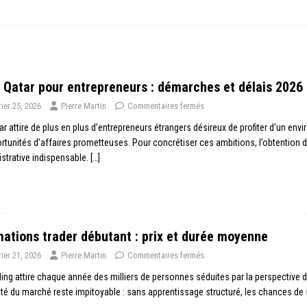
 Qatar pour entrepreneurs : démarches et délais 2026
rier 25, 2026
Pierre Martin
Commentaires fermés
ar attire de plus en plus d’entrepreneurs étrangers désireux de profiter d’un 
rtunités d’affaires prometteuses. Pour concrétiser ces ambitions, l’obtention d
strative indispensable.
[…]
ations trader débutant : prix et durée moyenne
rier 21, 2026
Pierre Martin
Commentaires fermés
ding attire chaque année des milliers de personnes séduites par la perspective d
lité du marché reste impitoyable : sans apprentissage structuré, les chances 