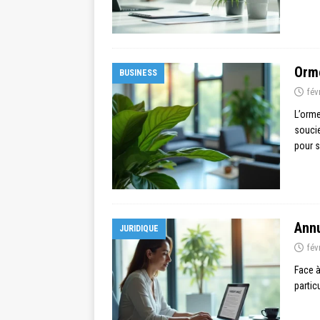
Orme
BUSINESS
fév
L’orme
soucie
pour s
Annu
JURIDIQUE
fév
Face à
partic