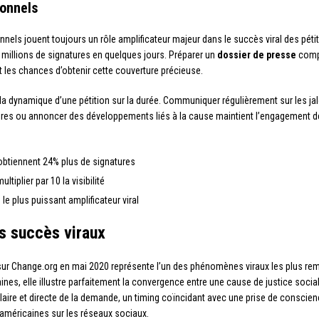
ionnels
nnels jouent toujours un rôle amplificateur majeur dans le succès viral des péti
s millions de signatures en quelques jours. Préparer un
dossier de presse
compl
es chances d’obtenir cette couverture précieuse.
la dynamique d’une pétition sur la durée. Communiquer régulièrement sur les jal
aires ou annoncer des développements liés à la cause maintient l’engagement 
obtiennent 24% plus de signatures
iplier par 10 la visibilité
le plus puissant amplificateur viral
s succès viraux
ur Change.org en mai 2020 représente l’un des phénomènes viraux les plus rem
ines, elle illustre parfaitement la convergence entre une cause de justice soci
laire et directe de la demande, un timing coïncidant avec une prise de conscienc
américaines sur les réseaux sociaux.