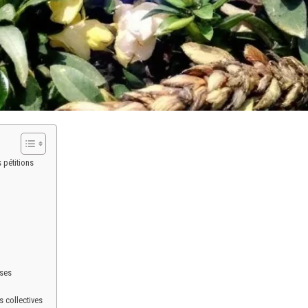
 pétitions
uses
 collectives