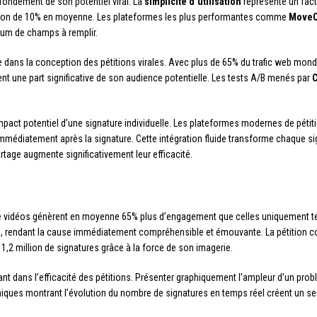
 fondement de son potentiel viral. La
simplicité d’utilisation
représente un fact
rsion de 10% en moyenne. Les plateformes les plus performantes comme
Move
um de champs à remplir.
dans la conception des pétitions virales. Avec plus de 65% du trafic web mondi
une part significative de son audience potentielle. Les tests A/B menés par
’impact potentiel d’une signature individuelle. Les plateformes modernes de pé
immédiatement après la signature. Cette intégration fluide transforme chaque s
age augmente significativement leur efficacité.
 vidéos génèrent en moyenne 65% plus d’engagement que celles uniquement tex
les, rendant la cause immédiatement compréhensible et émouvante. La pétition c
1,2 million de signatures grâce à la force de son imagerie.
nt dans l’efficacité des pétitions. Présenter graphiquement l’ampleur d’un probl
amiques montrant l’évolution du nombre de signatures en temps réel créent un 