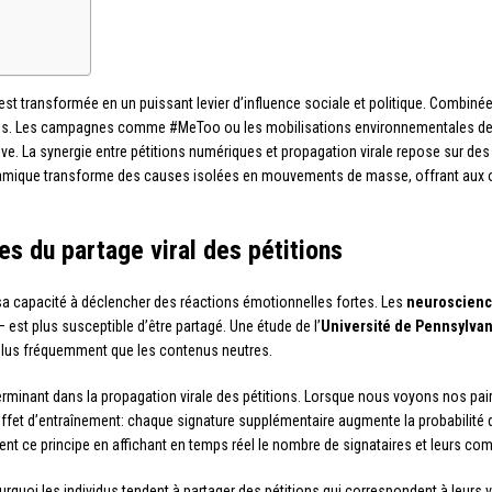
s’est transformée en un puissant levier d’influence sociale et politique. Combin
ures. Les campagnes comme #MeToo ou les mobilisations environnementales d
ve. La synergie entre pétitions numériques et propagation virale repose sur des p
amique transforme des causes isolées en mouvements de masse, offrant aux or
s du partage viral des pétitions
à sa capacité à déclencher des réactions émotionnelles fortes. Les
neuroscien
 est plus susceptible d’être partagé. Une étude de l’
Université de Pennsylvan
plus fréquemment que les contenus neutres.
erminant dans la propagation virale des pétitions. Lorsque nous voyons nos p
effet d’entraînement: chaque signature supplémentaire augmente la probabilité
ent ce principe en affichant en temps réel le nombre de signataires et leurs co
rquoi les individus tendent à partager des pétitions qui correspondent à leurs v