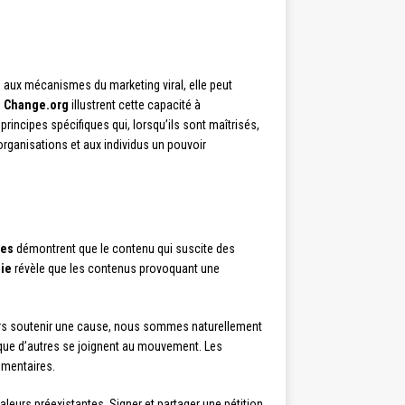
ée aux mécanismes du marketing viral, elle peut
e
Change.org
illustrent cette capacité à
rincipes spécifiques qui, lorsqu’ils sont maîtrisés,
ganisations et aux individus un pouvoir
ces
démontrent que le contenu qui suscite des
ie
révèle que les contenus provoquant une
airs soutenir une cause, nous sommes naturellement
 que d’autres se joignent au mouvement. Les
mmentaires.
aleurs préexistantes. Signer et partager une pétition