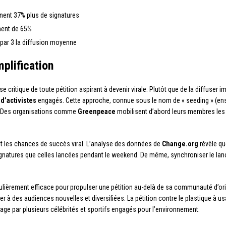
nent 37% plus de signatures
ment de 65%
 par 3 la diffusion moyenne
mplification
e critique de toute pétition aspirant à devenir virale. Plutôt que de la diffuse
d’activistes
engagés. Cette approche, connue sous le nom de « seeding » (en
ge. Des organisations comme
Greenpeace
mobilisent d’abord leurs membres les plu
 les chances de succès viral. L’analyse des données de
Change.org
révèle qu
gnatures que celles lancées pendant le weekend. De même, synchroniser le la
ulièrement efficace pour propulser une pétition au-delà de sa communauté d’orig
er à des audiences nouvelles et diversifiées. La pétition contre le plastique à 
ge par plusieurs célébrités et sportifs engagés pour l’environnement.