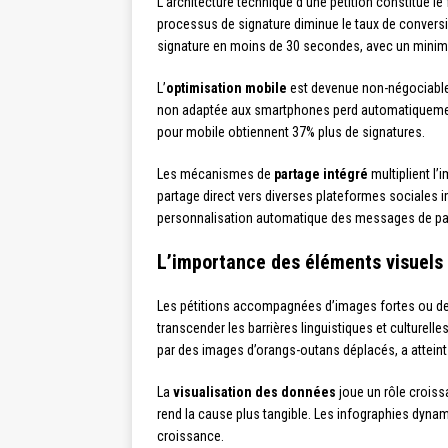
L’architecture technique d’une pétition constitue le
processus de signature diminue le taux de conve
signature en moins de 30 secondes, avec un minim
L’
optimisation mobile
est devenue non-négociable 
non adaptée aux smartphones perd automatiquement 
pour mobile obtiennent 37% plus de signatures.
Les mécanismes de
partage intégré
multiplient l
partage direct vers diverses plateformes sociales 
personnalisation automatique des messages de part
L’importance des éléments visuels
Les pétitions accompagnées d’images fortes ou de
transcender les barrières linguistiques et culturel
par des images d’orangs-outans déplacés, a atteint 
La
visualisation des données
joue un rôle croissa
rend la cause plus tangible. Les infographies dyn
croissance.