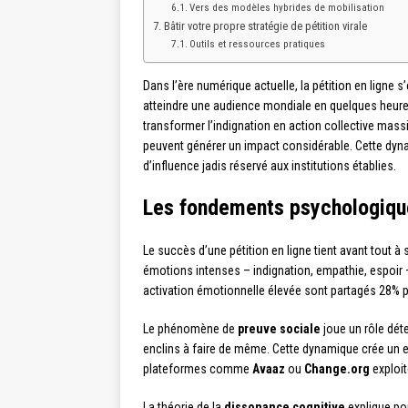
Vers des modèles hybrides de mobilisation
Bâtir votre propre stratégie de pétition virale
Outils et ressources pratiques
Dans l’ère numérique actuelle, la pétition en ligne 
atteindre une audience mondiale en quelques he
transformer l’indignation en action collective massi
peuvent générer un impact considérable. Cette dyn
d’influence jadis réservé aux institutions établies.
Les fondements psychologique
Le succès d’une pétition en ligne tient avant tout 
émotions intenses – indignation, empathie, espoir –
activation émotionnelle élevée sont partagés 28% 
Le phénomène de
preuve sociale
joue un rôle dét
enclins à faire de même. Cette dynamique crée un 
plateformes comme
Avaaz
ou
Change.org
exploit
La théorie de la
dissonance cognitive
explique pou