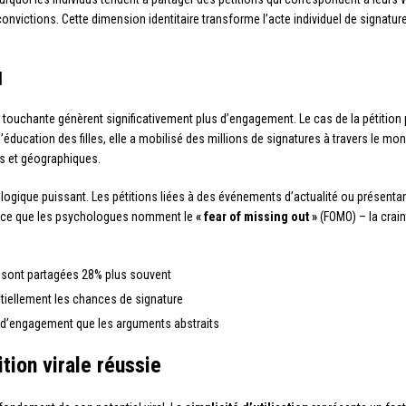
convictions. Cette dimension identitaire transforme l’acte individuel de signat
l
e touchante génèrent significativement plus d’engagement. Le cas de la pétition
’éducation des filles, elle a mobilisé des millions de signatures à travers le m
es et géographiques.
ogique puissant. Les pétitions liées à des événements d’actualité ou présentan
ve ce que les psychologues nomment le
« fear of missing out »
(FOMO) – la crain
s sont partagées 28% plus souvent
tiellement les chances de signature
s d’engagement que les arguments abstraits
tion virale réussie