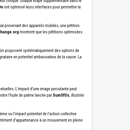
eur critique: chaque étape supplémentaire dans le
On
ont optimisé leurs interfaces pour permettre la
al provenant des appareils mobiles, une pétition
Change.org
montrent que les pétitions optimisées
tition proposent systématiquement des options de
ignataire en potentiel ambassadeur de la cause. La
tuelles. L’impact d’une image percutante peut
ontre l’huile de palme lancée par
SumOfUs
, illustrée
ème ou l’impact potentiel de l’action collective
sentiment d’appartenance à un mouvement en pleine