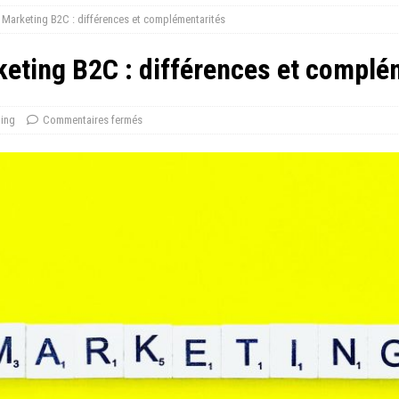
 Marketing B2C : différences et complémentarités
eting B2C : différences et complé
ing
Commentaires fermés