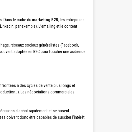
s. Dans le cadre du
marketing B2B
, les entreprises
inkedIn, par exemple). L’emailing et le content
ffichage, réseaux sociaux généralistes (Facebook,
ie souvent adoptée en B2C pour toucher une audience
onfrontées à des cycles de vente plus longs et
, production…). Les négociations commerciales
décisions d’achat rapidement et se basent
es doivent donc être capables de susciter l’intérêt