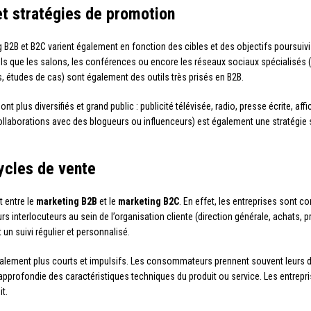
t stratégies de promotion
B2B et B2C varient également en fonction des cibles et des objectifs poursuivi
ls que les salons, les conférences ou encore les réseaux sociaux spécialisés (L
cs, études de cas) sont également des outils très prisés en B2B.
t plus diversifiés et grand public : publicité télévisée, radio, presse écrite, a
 (collaborations avec des blogueurs ou influenceurs) est également une stratég
ycles de vente
 entre le
marketing B2B
et le
marketing B2C
. En effet, les entreprises sont c
s interlocuteurs au sein de l’organisation cliente (direction générale, achats
un suivi régulier et personnalisé.
éralement plus courts et impulsifs. Les consommateurs prennent souvent leurs 
profondie des caractéristiques techniques du produit ou service. Les entrepris
t.