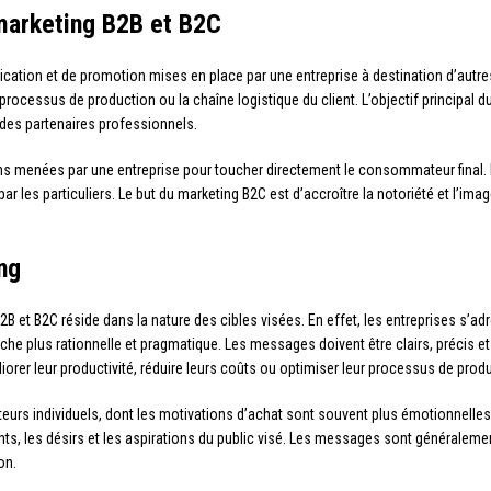
 marketing B2B et B2C
ation et de promotion mises en place par une entreprise à destination d’autre
processus de production ou la chaîne logistique du client. L’objectif principal
des partenaires professionnels.
s menées par une entreprise pour toucher directement le consommateur final. 
 les particuliers. Le but du marketing B2C est d’accroître la notoriété et l’ima
ng
2B et B2C réside dans la nature des cibles visées. En effet, les entreprises s’a
che plus rationnelle et pragmatique. Les messages doivent être clairs, précis et
orer leur productivité, réduire leurs coûts ou optimiser leur processus de prod
rs individuels, dont les motivations d’achat sont souvent plus émotionnelle
s, les désirs et les aspirations du public visé. Les messages sont généraleme
on.