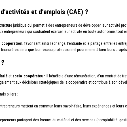
d’activités et d’emplois (CAE) ?
tructure juridique qui permet à des entrepreneurs de développer leur activité pr
ux entrepreneurs qui souhaitent exercer leur activité en toute autonomie, tout en 
e
coopération
, favorisant ainsi l’échange, l’entraide et le partage entre les ent
financières ainsi que leur réseau professionnel pour mener à bien leurs projets
 ?
larié
et
socio-coopérateur
. Il bénéficie d’une rémunération, d’un contrat de tr
e également aux décisions stratégiques de la coopérative et contribue à son dév
ds piliers :
entrepreneurs mettent en commun leurs savoir-faire, leurs expériences et leu
repreneurs partagent des locaux, du matériel et des services (comptabilité, gesti