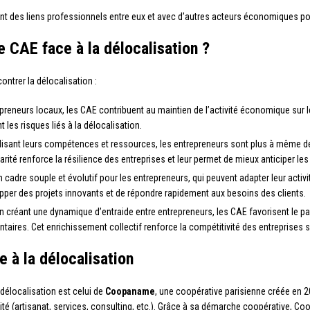
ent des liens professionnels entre eux et avec d’autres acteurs économiques pou
e CAE face à la délocalisation ?
ntrer la délocalisation :
reneurs locaux, les CAE contribuent au maintien de l’activité économique sur le t
 les risques liés à la délocalisation.
lisant leurs compétences et ressources, les entrepreneurs sont plus à même de
idarité renforce la résilience des entreprises et leur permet de mieux anticiper l
n cadre souple et évolutif pour les entrepreneurs, qui peuvent adapter leur activ
opper des projets innovants et de répondre rapidement aux besoins des clients.
n créant une dynamique d’entraide entre entrepreneurs, les CAE favorisent le pa
s. Cet enrichissement collectif renforce la compétitivité des entreprises sur 
 à la délocalisation
délocalisation est celui de
Coopaname
, une coopérative parisienne créée en 2
vité (artisanat, services, consulting, etc.). Grâce à sa démarche coopérative,