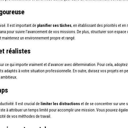
igoureuse
nisé. Il est important de
planifier ses tâches
, en établissant des priorités et en
Asana pour suivre l’avancement de vos missions. De plus, structurer son espace 
t maintenez un environnement propre et rangé.
et réalistes
 sur ce qui importe vraiment et d’avancer avec détermination. Pour cela, adopt
ts adaptés à votre situation professionnelle. En outre, divisez vos projets en peti
 ambitieux.
mps
uctivité. Il est crucial de
limiter les distractions
et de se concentrer sur une se
iste à attribuer un temps limité pour accomplir une mission. Vous pouvez égalem
ité de vos méthodes de travail.